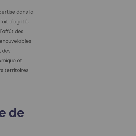
pertise dans la
it d'agilité,
 l'affût des
enouvelables
, des
nomique et
 territoires.
ée de