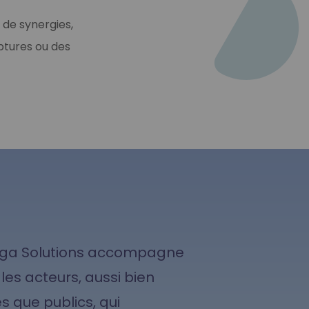
 de synergies,
ptures ou des
ga Solutions accompagne
 les acteurs, aussi bien
és que publics, qui