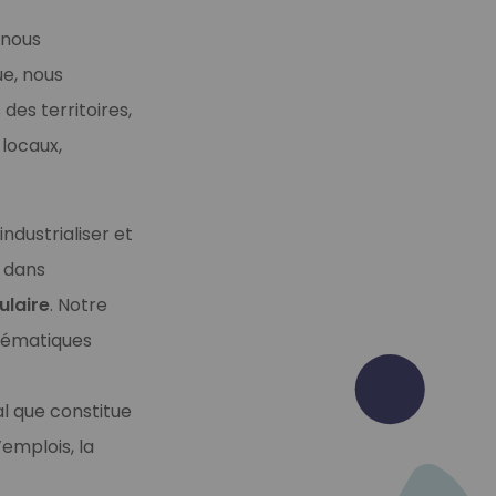
 nous
ue, nous
des territoires,
 locaux,
industrialiser et
x dans
ulaire
. Notre
blématiques
l que constitue
’emplois, la