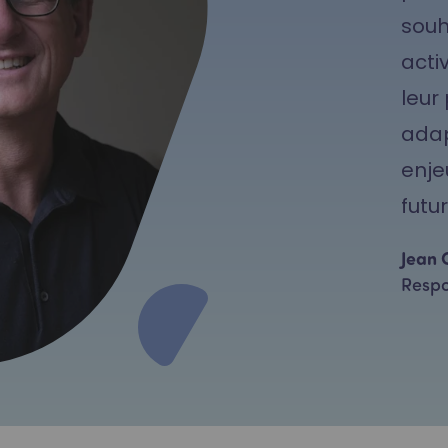
souh
activ
leur
adap
enje
futur
Jean 
Respo