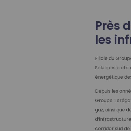
Près 
les in
Filiale du Grou
Solutions a été 
énergétique des 
Depuis les anné
Groupe Teréga s
gaz, ainsi que d
d’infrastructur
corridor sud de