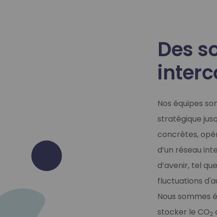
Des so
inter
Nos équipes son
stratégique jusq
concrètes, opér
d’un réseau int
d’avenir, tel q
fluctuations d'
Nous sommes éga
stocker le CO
2