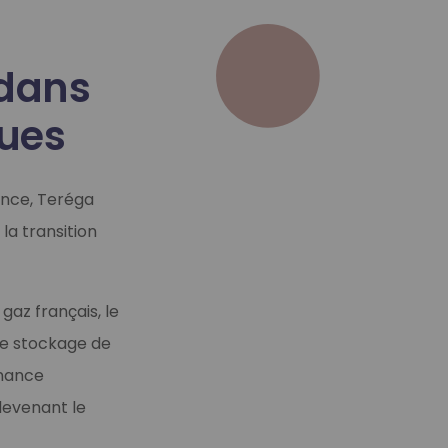
 dans
ques
rance, Teréga
la transition
gaz français, le
le stockage de
enance
devenant le