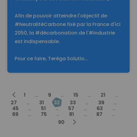
Afin de pouvoir atteindre l'objectif de
#NeutralitéCarbone fixé par la France d'ici
2050, la #décarbonation de l'#industrie
est indispensable.
Pour ce faire, Teréga Solutio…
Prev
1
...
9
...
15
...
21
...
27
...
31
32
33
...
39
...
45
...
51
...
57
...
63
...
69
...
75
...
81
...
87
...
Next
90