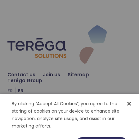
Read more
@
teréga-solutions
December 26, 2023
Explorez de nouvelles frontières énergétiques av
Contact us
Join us
Sitemap
Teréga Group
Découvrez nos solutions complètes, de la réflexi
FR
EN
By clicking “Accept All Cookies”, you agree to the
Compte Facebook
Compte Twitter
Compte Linkedin
storing of cookies on your device to enhance site
navigation, analyze site usage, and assist in our
Cookies management
Personal datas
Legal notices
Accessibility : partially compliant
marketing efforts.