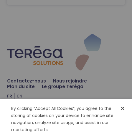
Read more
@
TEREGASOLUTlONS
31 janvier 2025
📣 Retour en images sur une semaine riche en re
Contactez-nous
Nous rejoindre
Plan du site
Le groupe Teréga
Pendant
@Hyvolution
, Teréga Solutions a pu prés
FR
EN
By clicking “Accept All Cookies”, you agree to the
Compte Facebook
Compte Twitter
Compte Linkedin
storing of cookies on your device to enhance site
navigation, analyze site usage, and assist in our
Gestion des cookies
Données personnelles
Mentions légales
Accessibilité : partiellement conforme
marketing efforts.