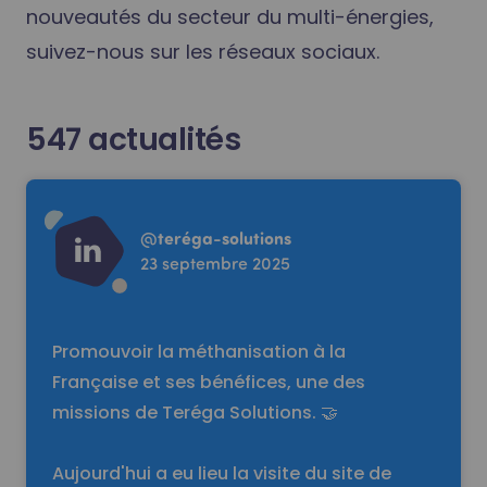
nouveautés du secteur du multi-énergies,
suivez-nous sur les réseaux sociaux.
547
actualités
Read more
@
teréga-solutions
23 septembre 2025
Promouvoir la méthanisation à la
Française et ses bénéfices, une des
missions de Teréga Solutions. 🤝
Aujourd'hui a eu lieu la visite du site de