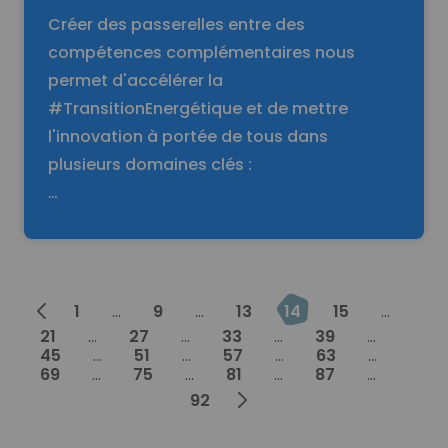
Créer des passerelles entre des
compétences complémentaires nous
permet d'accélérer la
#TransitionEnergétique et de mettre
l'innovation à portée de tous dans
plusieurs domaines clés :
…
Prev
1
...
9
...
13
14
15
...
21
...
27
...
33
...
39
...
45
...
51
...
57
...
63
...
69
...
75
...
81
...
87
...
Next
92