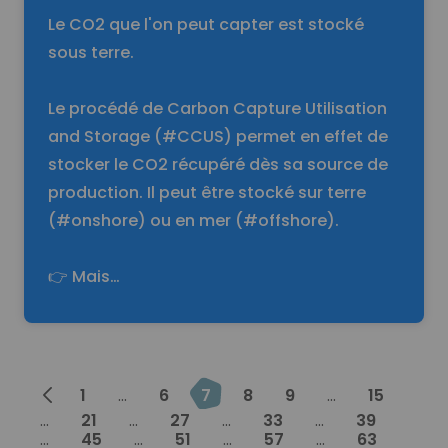
Le CO2 que l'on peut capter est stocké
sous terre.
Le procédé de Carbon Capture Utilisation
and Storage (#CCUS) permet en effet de
stocker le CO2 récupéré dès sa source de
production. Il peut être stocké sur terre
(#onshore) ou en mer (#offshore).
👉 Mais…
Prev
1
...
6
7
8
9
...
15
...
21
...
27
...
33
...
39
...
45
...
51
...
57
...
63