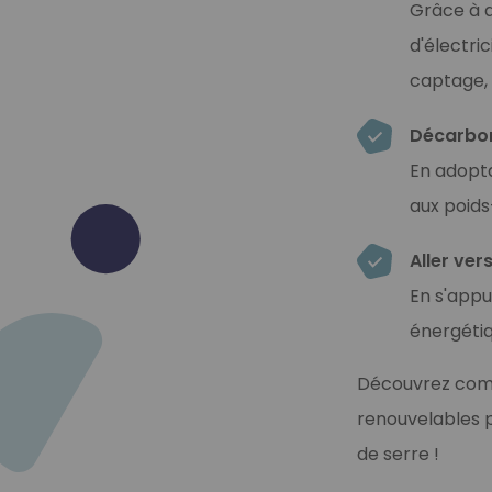
Grâce à 
d'électri
captage, 
Décarbon
En adopta
aux poids
Aller ver
En s'appu
énergétiq
Découvrez comme
renouvelables p
de serre !