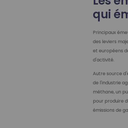
Les ém
qui ém
Principaux émett
des leviers maj
et européens 
d'activité.
En savoir plus
En savoir plus
En savoir plus
En savoir plus
Autre source d'
de l'industrie 
Notre offre d'
méthane, un pui
Notre offre locat
pour produire d
Vous êtes agriculteur dans le Grand 
émissions de ga
Chez Teréga Solutions, nous vous pro