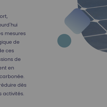
ort,
ourd'hui
es mesures
ogique de
de ces
ssions de
ent en
 carbonée.
réduire dès
 activités.