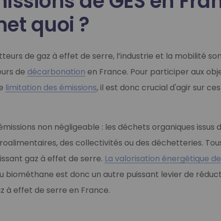
issions de GES en Fran
et quoi ?
eurs de gaz à effet de serre, l’industrie et la mobilité so
eurs de
décarbonation
en France. Pour participer aux obj
de
limitation des émissions
, il est donc crucial d'agir sur c
émissions non négligeable : les déchets organiques issus de
agroalimentaires, des collectivités ou des déchetteries. To
accompagnement
ssant gaz à effet de serre.
La valorisation énergétique d
ive
u biométhane est donc un autre puissant levier de réduc
Sud-Ouest et vous souhaitez démarrer un projet de méthanisatio
z à effet de serre en France.
posons une offre inédite couplée à notre offre clé en main de d