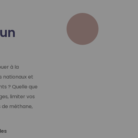
 un
uer à la
s nationaux et
nts ? Quelle que
ages,
limiter vos
es de méthane,
les