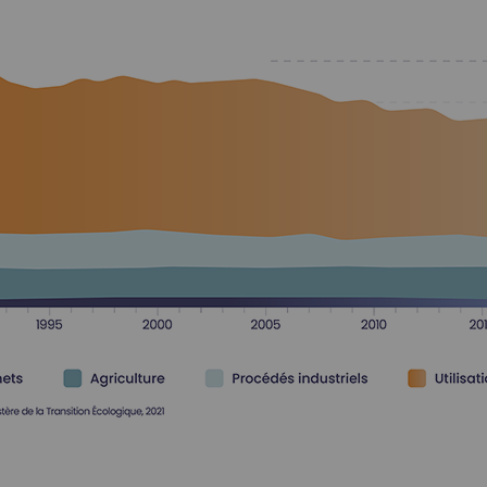
 bioGNV
es preuves, le GNV est un important levier de décarbonation de l