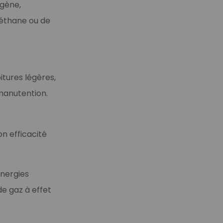
ogène,
méthane ou de
tures légères,
 manutention.
on efficacité
énergies
de gaz à effet