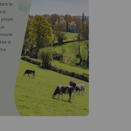
dans le
ous
 projet
us
trouver
ptée à
tre