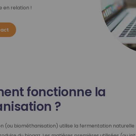
 en relation !
Sud-Ouest et vous souhaitez démarrer un projet de méthanisatio
tact
nt fonctionne la
nisation ?
n (ou biométhanisation) utilise la fermentation naturelle
oduire du biogaz. Les matières premières utilisées (ou int