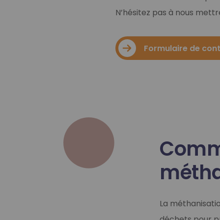
N’hésitez pas à nous mettre
Vous êtes agriculteur dans le Grand 
Formulaire de con
Comme
En savoir plus
métha
La méthanisatio
déchets pour pr