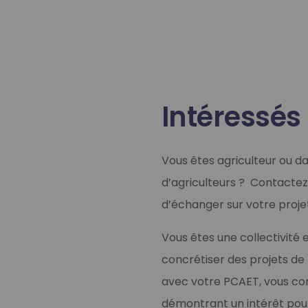
Notre offre locat
Notre offre locat
Notre offre d
Chez Teréga Solutions, nous vous pro
Chez Teréga Solutions, nous vous pro
Vous êtes agriculteur dans le Gra
Intéressés
Vous êtes agriculteur ou 
d’agriculteurs ? Contacte
d’échanger sur votre projet
En savoir plus
En savoir plus
En savoir plus
Vous êtes une collectivité 
concrétiser des projets de
avec votre PCAET, vous con
Notre offre d'
démontrant un intérêt pour