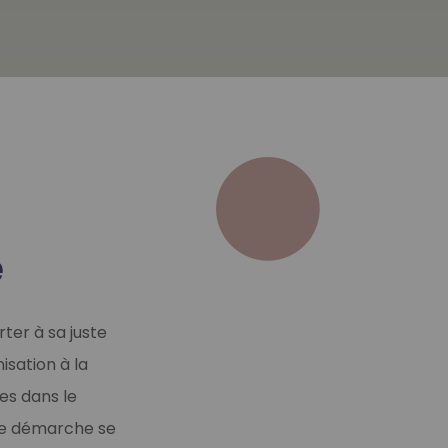
e
ter à sa juste
isation à la
ées dans le
tre démarche se