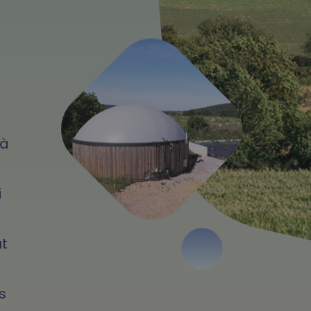
 à
i
ut
s