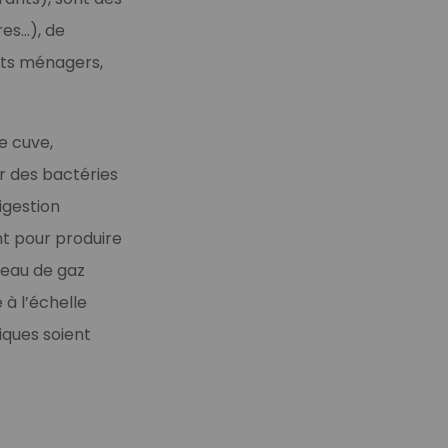
res…), de
hets ménagers,
e cuve,
r des bactéries
igestion
nt pour produire
éseau de gaz
 à l’échelle
tiques soient