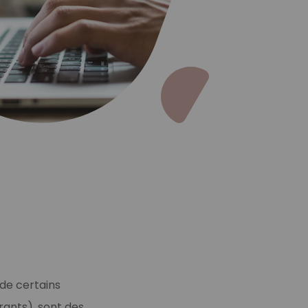
n ? Nous pouvons vous aider à trouver la solution la plus adapt
 de certains
rants), sont des