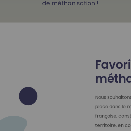
de méthanisation !
Favori
métha
Nous souhaitons
place dans le m
française, cons
territoire, en 