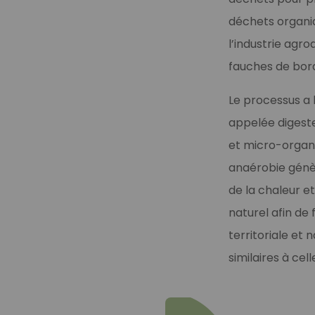
déchets organiqu
l’industrie agr
fauches de bord
Le processus a 
appelée digeste
et micro-organ
anaérobie génèr
de la chaleur et
naturel afin de
territoriale et 
similaires à ce