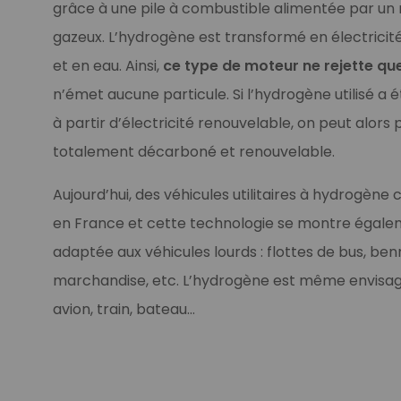
grâce à une pile à combustible alimentée par un
rge comparable au diesel
gazeux. L’hydrogène est transformé en électricité 
et en eau. Ainsi,
ce type de moteur ne rejette qu
n’émet aucune particule. Si l’hydrogène utilisé a 
à partir d’électricité renouvelable, on peut alors
totalement décarboné et renouvelable.
Aujourd’hui, des véhicules utilitaires à hydrogè
ibles émissions (ZFE)
en France et cette technologie se montre égale
adaptée aux véhicules lourds : flottes de bus, be
marchandise, etc. L’hydrogène est même envisagé 
avion, train, bateau…