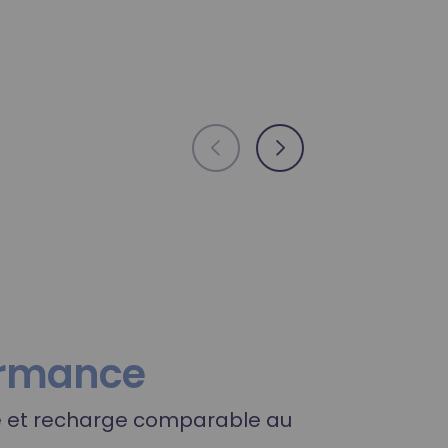
3
ormance
 et recharge comparable au
A