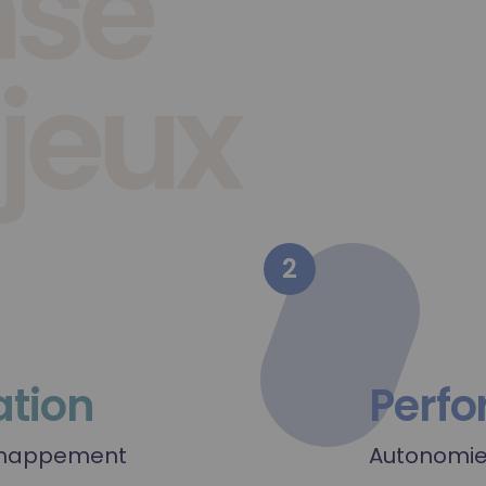
nse
jeux
2
tion
Perf
échappement
Autonomie