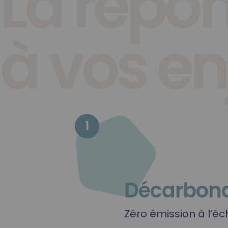
La répo
à vos en
1
Décarbona
Zéro émission à l’