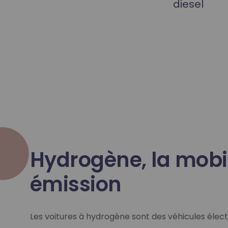
diesel
tion
échappement
Hydrogène, la mobil
émission
nce
Les voitures à hydrogène sont des véhicules élect