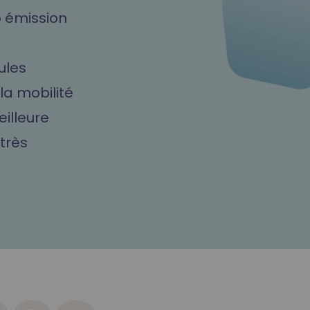
o émission
ules
 la mobilité
illeure
 très