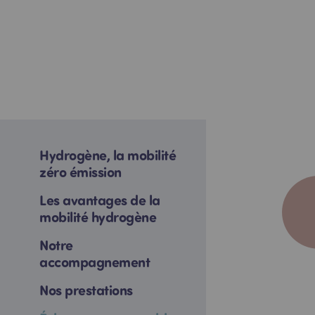
1
Décarbona
Hydrogène, la mobilité
zéro émission
Zéro émission à l’
Les avantages de la
2
mobilité hydrogène
Notre
accompagnement
Nos prestations
Performa