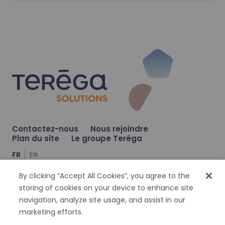
Contactez-nous
Nous rejoindre
Plan du site
Le groupe Teréga
FR
EN
By clicking “Accept All Cookies”, you agree to the
Compte Facebook
Compte Twitter
Compte Linkedin
storing of cookies on your device to enhance site
navigation, analyze site usage, and assist in our
Gestion des cookies
Données personnelles
Mentions légales
Accessibilité : partiellement conforme
marketing efforts.