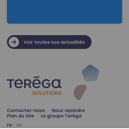
Read more
Voir toutes nos actualités
@
teréga-solutions
23 JUIN 2026
26 juin 2026
Nouveau partenariat entre Teréga So
ACTUALITÉ
🚀 L’hydrogène s'invite dans les coulisses de la 3
À Marmande, les installations sont prêtes. Nos éq
Contactez-nous
Nous rejoindre
Plan du site
Le groupe Teréga
FR
EN