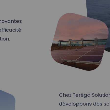
nnovantes
fficacité
ion.
Chez Teréga Solutio
développons des sol