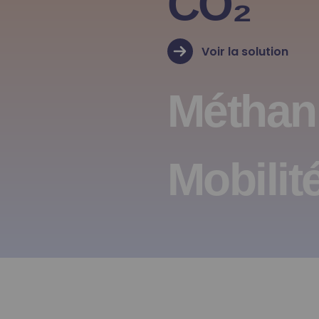
CO₂
Voir la solution
Méthan
Mobilit