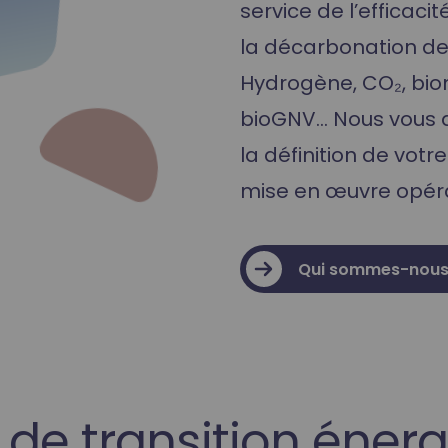
service de l’efficaci
la décarbonation de
Hydrogène, CO₂, bi
bioGNV… Nous vous
la définition de votr
mise en œuvre opéra
Qui sommes-nous
 de transition énerg