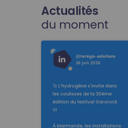
Actualités
du moment
Read more
@
teréga-solutions
26 juin 2026
🚀 L’hydrogène s'invite dans
les coulisses de la 30ème
édition du festival Garorock
!!!
À Marmande, les installations