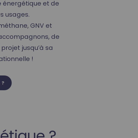
té énergétique et de
s usages.
ométhane, GNV et
 accompagnons, de
e projet jusqu’à sa
tionnelle !
 ?
étique ?