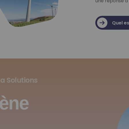
une réponse à 
Quel es
ga Solutions
ène