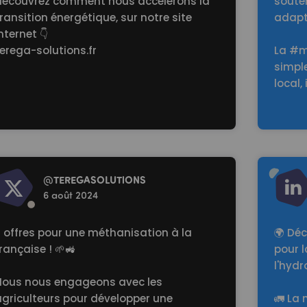
découvrez comment nous accélérons la
soute
ransition énergétique, sur notre site
adapté
nternet 👇
erega-solutions.fr
La #m
simple
local,
d more
Read mo
@
TEREGASOLUTlONS
6 août 2024
 offres pour une méthanisation à la
🌍 Déc
rançaise ! 🌱🚜
pour l
l'hyd
Nous nous engageons avec les
agriculteurs pour développer une
🚛 La 