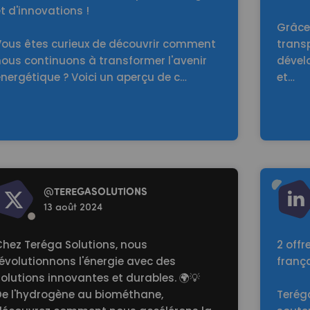
t d'innovations !
Grâce 
Vous êtes curieux de découvrir comment
trans
nous continuons à transformer l'avenir
dével
nergétique ? Voici un aperçu de c…
et…
d more
Read mo
@
TEREGASOLUTlONS
13 août 2024
Chez Teréga Solutions, nous
2 offr
évolutionnons l'énergie avec des
frança
olutions innovantes et durables. 🌍💡
De l'hydrogène au biométhane,
Terég