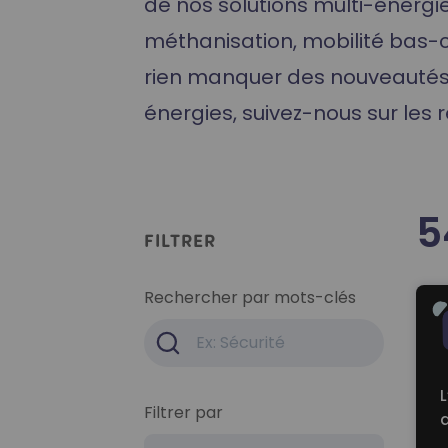
de nos solutions multi-énergi
Formation Hydrogène
méthanisation, mobilité bas-ca
rien manquer des nouveautés 
énergies, suivez-nous sur les 
5
FILTRER
Rea
Rechercher par mots-clés
L
Filtrer par
d