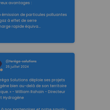
eux avantages :
o émission de particules polluantes
gaz à effet de serre
harge rapide équiva…
re
@
teréga-solutions
25 juillet 2024
eréga Solutions déploie ses projets
ène bien au-delà de son territoire
ique. » - William Rahain - Directeur
nt Hydrogène
à nos partenaires et notre savoir-