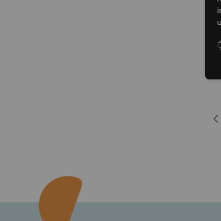
i
u

Prev