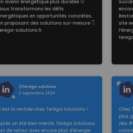
n avenir énergétique plus durable 💡
succè
Nous transformons les défis
encore
énergétiques en opportunités concrètes,
Reston
en proposant des solutions sur-mesure 👇
site 
erega-solutions.fr
l’éner
terega
d more
Read mo
@
teréga-solutions
2 septembre 2024
'est la rentrée chez Teréga Solutions !
Chez 
plus 
près un été bien mérité, Teréga Solutions
des #
st de retour avec encore plus d'énergie
constr