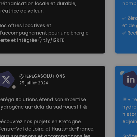
méthanisation locale et durable,
nombr
réatrice de valeur.
✅ Zér
os offres locatives et
et de 
d'accompagnement pour une énergie
✅ Rec
erte et intégrée 👇
t.ly/I2RTE
d more
Read mo
@
TEREGASOLUTlONS
25 juillet 2024
Teréga Solutions étend son expertise
💬 « T
hydrogène au-delà du sud-ouest ! 🚀
hydrog
histor
Découvrez nos projets en Bretagne,
Adjoi
entre-Val de Loire, et Hauts-de-France.
Nous soutenons et accompagnons les
Grâce 