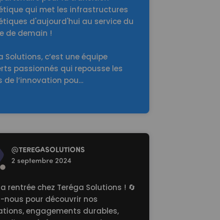
tique qui met les infrastructures
tiques d'aujourd'hui au service du
 de demain !
 Solutions, c’est une équipe
erts passionnés qui repousse les
s de l’innovation pou…
re
@
TEREGASOLUTlONS
2 septembre 2024
la rentrée chez Teréga Solutions ! 🔄
z-nous pour découvrir nos
ations, engagements durables,