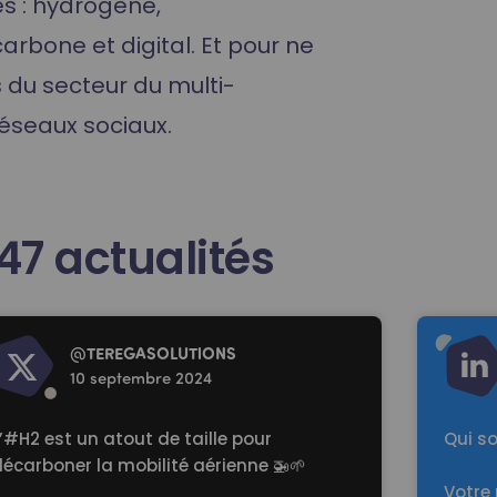
es : hydrogène,
rbone et digital. Et pour ne
du secteur du multi-
réseaux sociaux.
47
actualités
d more
Read mo
@
TEREGASOLUTlONS
10 septembre 2024
’
#H2
est un atout de taille pour
Qui s
écarboner la mobilité aérienne 🚁🌱
Votre 