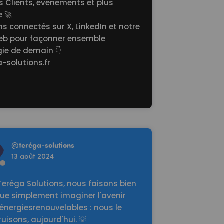
s Clients, événements et plus
 🚀
s connectés sur X, LinkedIn et notre
web pour façonner ensemble
gie de demain 👇
-solutions.fr
re
@
teréga-solutions
13 août 2024
Teréga Solutions, nous faisons bien
que simplement imaginer l'avenir
énergiesrenouvelables : nous le
uisons, aujourd'hui. 💡