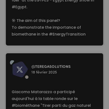
fuel” at the EGYPES - Egypt Energy Show in
#Egypt
.
🎯 The aim of this panel?
To demonstrate the importance of
biomethane in the
#EnergyTransition
Read more
@
TEREGASOLUTlONS
18 février 2025
Giacomo Matarazzo a participé
aujourd'hui à la table ronde sur le
#biométhane
"Tirer parti du gaz naturel