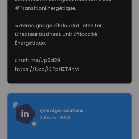
#TransitionEnergétique.
📣Témoignage d'Édouard Letzelter,
Directeur Business Unit Efficacité
Énergétique.
👉
urlr.me/Jp5d29
https://t.co/lCPpNZT4nM
Read more
@
teréga-solutions
3 février 2025