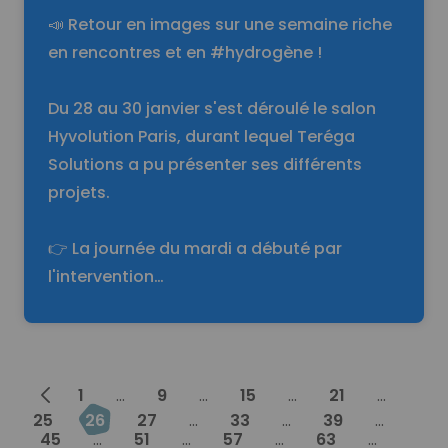
📣 Retour en images sur une semaine riche
en rencontres et en #hydrogène !
Du 28 au 30 janvier s'est déroulé le salon
Hyvolution Paris, durant lequel Teréga
Solutions a pu présenter ses différents
projets.
👉 La journée du mardi a débuté par
l'intervention…
Prev
1
...
9
...
15
...
21
...
25
26
27
...
33
...
39
...
45
...
51
...
57
...
63
...