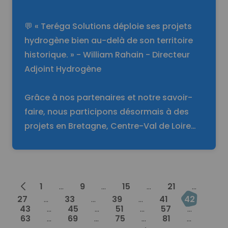
💬 « Teréga Solutions déploie ses projets
hydrogène bien au-delà de son territoire
historique. » - William Rahain - Directeur
Adjoint Hydrogène
Grâce à nos partenaires et notre savoir-
faire, nous participons désormais à des
projets en Bretagne, Centre-Val de Loire…
Prev
1
...
9
...
15
...
21
...
27
...
33
...
39
...
41
42
43
...
45
...
51
...
57
...
63
...
69
...
75
...
81
...
Next