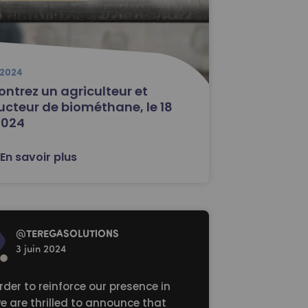
 2024
ntrez un agriculteur et
ucteur de biométhane, le 18
2024
En savoir plus
re
@
TEREGASOLUTlONS
3 juin 2024
order to reinforce our presence in
we are thrilled to announce that