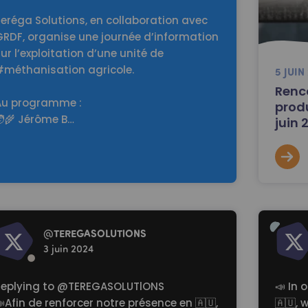
eréga Solutions, en collaboration avec
GRDF, organise une journée d’information
ur l’exploitation d’une unité de
#méthanisation agricole.
5 JUIN
Renco
Au programme :
prod
🧑🌾 Jérôme B…
juin 
d more
Read mo
@
TEREGASOLUTlONS
3 juin 2024
Replying to
@TEREGASOLUTlONS
📣 In 
Afin de renforcer notre présence en 🇦🇺,
🇦🇺, 