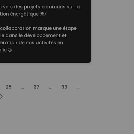
s vers des projets communs sur la
tion énergétique 🌍⚡
 collaboration marque une étape
ale dans le développement et
lération de nos activités en
lie 🤝
25
...
27
...
33
...
Next