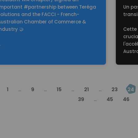
important #partnership between Teréga
Un pa
Solutions and the FACCI - French-
transi
Australian Chamber of Commerce &
ndustry 🤝
Cette
cruci
…
l'accé
Austra
1
...
9
...
15
...
21
...
23
24
39
...
45
46