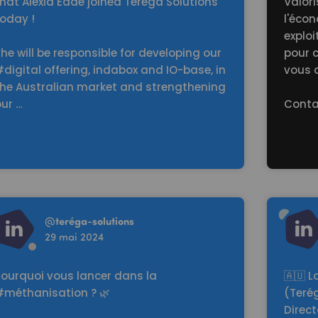
hat Alexia Eddé joined Teréga Solutions
Valor
today !
l'écon
exploi
he will be responsible for developing our
pour c
digital offering, indabox and IO-base, in
vous 
the Australian market and strengthening
ur …
Conta
d more
Read mo
@
teréga-solutions
29 mai 2024
Pourquoi vous lancer dans la
🇦🇺 
#méthanisation ? 🌿
(Teré
Direc