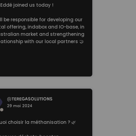
 Eddé joined us today !
ll be responsible for developing our
tal
offering, indabox and IO-base, in
ustralian market and strengthening
lationship with our local partners 🤝
re
@
TEREGASOLUTlONS
29 mai 2024
oi choisir la méthanisation ? 🌿