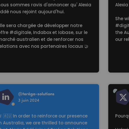
nous sommes ravis d'annoncer qu' Alexia
Alexia
ddé nous rejoint aujourd'hui.
She wi
lle sera chargée de développer notre
#digi
offre
#digitale
, Indabox et Iobase, sur le
the A
marché australien et de renforcer nos
our re
elations avec nos partenaires locaux 🤝
d more
Read mo
@
teréga-solutions
3 juin 2024
 🇦🇺 In order to reinforce our presence
Pourqu
n Australia, we are thrilled to announce