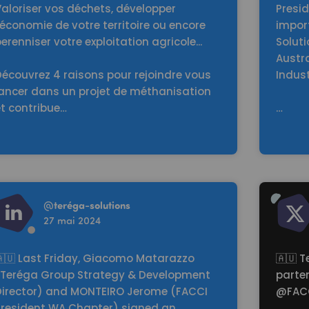
aloriser vos déchets, développer
Presi
'économie de votre territoire ou encore
impor
erenniser votre exploitation agricole...
Solut
Austr
Découvrez 4 raisons pour rejoindre vous
Indust
lancer dans un projet de méthanisation
et contribue…
…
d more
Read mo
@
teréga-solutions
27 mai 2024
🇦🇺 Last Friday, Giacomo Matarazzo
🇦🇺 T
(Teréga Group Strategy & Development
parte
Director) and MONTEIRO Jerome (FACCI
@FACC
President WA Chapter) signed an