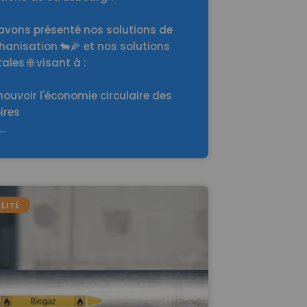
avons présenté nos solutions de
anisation 🐄🌽 et nos solutions
ales 🌐 visant à :
ouvoir l'économie circulaire des
oires
o…
LITÉ