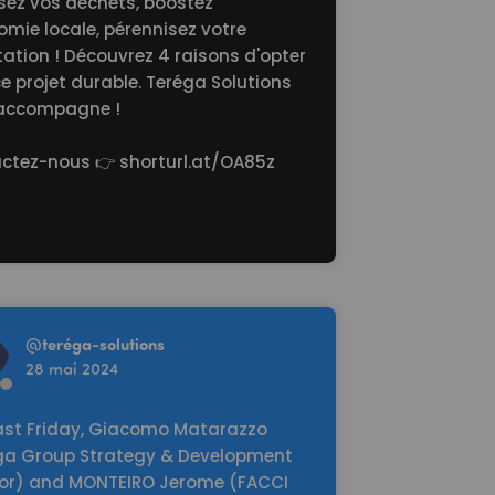
isez vos déchets, boostez
omie locale, pérennisez votre
tation ! Découvrez 4 raisons d'opter
e projet durable. Teréga Solutions
accompagne !
ctez-nous 👉
shorturl.at/OA85z
re
@
teréga-solutions
28 mai 2024
Last Friday, Giacomo Matarazzo
ga Group Strategy & Development
tor) and MONTEIRO Jerome (FACCI