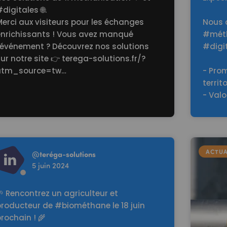
#digitales
🌐.
erci aux visiteurs pour les échanges
Nous 
enrichissants ! Vous avez manqué
#méth
l'événement ? Découvrez nos solutions
#digit
ur notre site 👉
terega-solutions.fr/?
utm_source=tw…
- Prom
territ
- Val
d more
ACTUA
@
teréga-solutions
5 juin 2024
 Rencontrez un agriculteur et
producteur de #biométhane le 18 juin
rochain ! 🌾