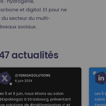
es : hydrogène,
rbone et digital. Et pour ne
du secteur du multi-
réseaux sociaux.
47
actualités
d more
Read mo
@
TEREGASOLUTlONS
6 juin 2024
es 5 et 6 juin, nous étions au salon
Les 5 
@Expobiogaz
à Strasbourg, présentant
salon
nos solutions de
#méthanisation
🌱 et
Exposi