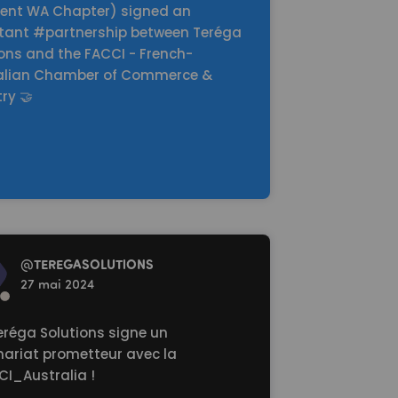
dent WA Chapter) signed an
tant #partnership between Teréga
ions and the FACCI - French-
alian Chamber of Commerce &
ry 🤝
re
@
TEREGASOLUTlONS
27 mai 2024
eréga Solutions signe un
nariat prometteur avec la
I_Australia
!