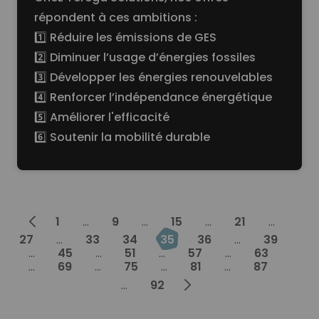
répondent à ces ambitions :
1️⃣ Réduire les émissions de GES
2️⃣ Diminuer l’usage d’énergies fossiles
3️⃣ Développer les énergies renouvelables
4️⃣ Renforcer l’indépendance énergétique
5️⃣ Améliorer l'efficacité
6️⃣ Soutenir la mobilité durable
Prev
1
...
9
...
15
...
21
...
27
...
33
34
35
36
...
39
...
45
...
51
...
57
...
63
...
69
...
75
...
81
...
87
Next
...
92