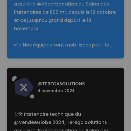
assure la #décarbonation du Salon des
Partenaires de 600 m², depuis le 19 octobre
et ce jusqu’au grand départ le 10
novembre.
🌱⚡️ Nos équipes sont mobilisées pour fo…
Read more
@
TEREGASOLUTlONS
4 novembre 2024
⛵🛠️ Partenaire technique du
@VendeeGlobe
2024, Teréga Solutions
assure la
#décarbonation
du Salon des