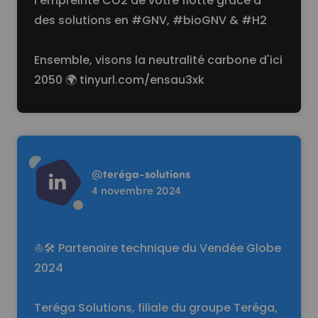
l’empreinte CO2 de votre flotte grâce à
des solutions en
#GNV
,
#bioGNV
&
#H2
Ensemble, visons la neutralité carbone d'ici
2050 🌍
tinyurl.com/ensau3xk
Read more
@
teréga-solutions
4 novembre 2024
⛵🛠️ Partenaire technique du Vendée Globe
2024
Teréga Solutions, filiale du groupe Teréga,