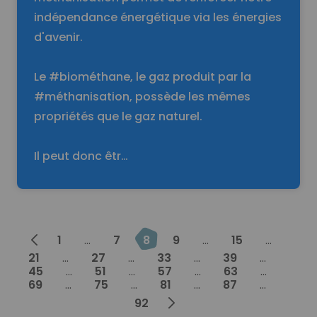
indépendance énergétique via les énergies
d'avenir.
Le #biométhane, le gaz produit par la
#méthanisation, possède les mêmes
propriétés que le gaz naturel.
Il peut donc êtr…
Prev
1
...
7
8
9
...
15
...
21
...
27
...
33
...
39
...
45
...
51
...
57
...
63
...
69
...
75
...
81
...
87
...
Next
92