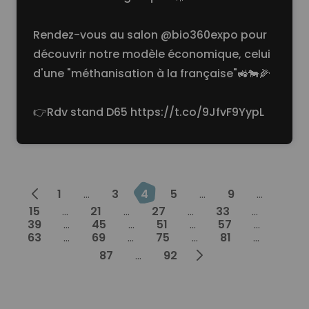
Rendez-vous au salon @bio360expo pour
découvrir notre modèle économique, celui
d'une "méthanisation à la française"🚜🐄🌽
👉Rdv stand D65
https://t.co/9JfvF9YypL
Prev
1
...
3
4
5
...
9
...
15
...
21
...
27
...
33
...
39
...
45
...
51
...
57
...
63
...
69
...
75
...
81
...
Next
87
...
92