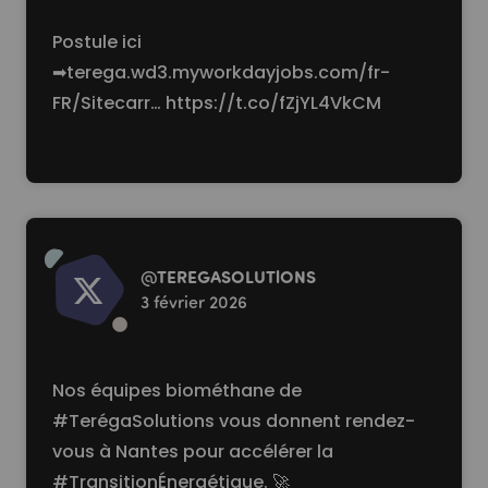
Postule ici
➡
terega.wd3.myworkdayjobs.com/fr-
FR/Sitecarr…
https://t.co/fZjYL4VkCM
Read more
@
TEREGASOLUTlONS
3 février 2026
Nos équipes biométhane de
#TerégaSolutions vous donnent rendez-
vous à Nantes pour accélérer la
#TransitionÉnergétique. 🚀