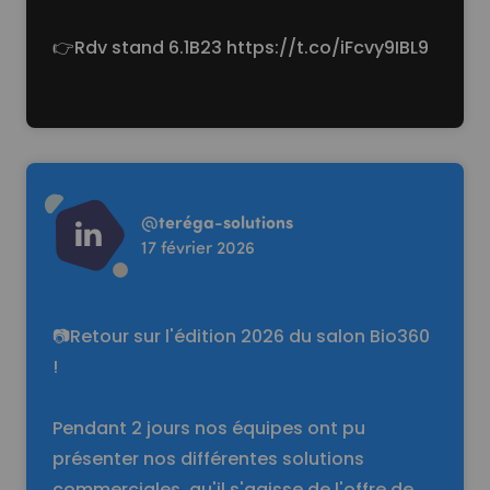
👉Rdv stand 6.1B23
https://t.co/iFcvy9IBL9
Read more
@
teréga-solutions
17 février 2026
📷Retour sur l'édition 2026 du salon Bio360
!
Pendant 2 jours nos équipes ont pu
présenter nos différentes solutions
commerciales, qu'il s'agisse de l'offre de