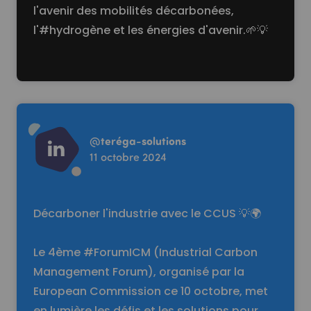
l'avenir des mobilités décarbonées,
l'
#hydrogène
et les énergies d'avenir.🌱💡
Read more
@
teréga-solutions
11 octobre 2024
Décarboner l'industrie avec le CCUS 💡🌍
Le 4ème #ForumICM (Industrial Carbon
Management Forum), organisé par la
European Commission ce 10 octobre, met
en lumière les défis et les solutions pour