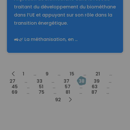
traitant du développement du biométhane
dans l’UE et appuyant sur son rôle dans la
transition énergétique.
🚜🌿 La méthanisation, en …
Prev
1
...
9
...
15
...
21
...
27
...
33
...
37
38
39
...
45
...
51
...
57
...
63
...
69
...
75
...
81
...
87
...
Next
92